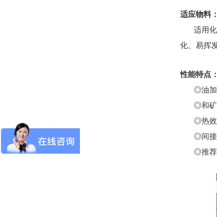
适应物料
适用化工
化、易挥
性能特点
◎油加热
◎和矿物
◎热效率
◎间接加
◎推荐的