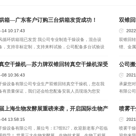
烘箱—广东客户订购三台烘箱发货成功！
双锥回
订购设
-14 10:17:43
2022
风循环烘箱现已发货.我公司专业制造干燥设备，混合设
双锥回转
备，支持非标定制，支持来料试验，公司配备多台试验设
锂、金属
老客户莅临指导！
司考察。
真空干燥机—苏力牌双锥回转真空干燥机深受
公司搬
！
-08 10:36:43
2021
干燥设备有限公司专业生产双锥回转真空干燥机，您在我
承蒙您对
备有质量保证，我们还会给您配备安装人员现场为您安
有限公司
致电我们的技术师详谈细节，我们有丰富的客户案例，欢
要，从2
司考察！
们深表歉
第九届上海生物发酵展重磅来袭，开启国际生物产
喷雾干
提供更加
-04 13:58:15
2021
干燥设备有限公司，展位号：E7馆B27，欢迎新老客户莅临
喷雾干燥
观指导！ 世界三大生物发酵展，生物技术展、生物工程展
迎您来我