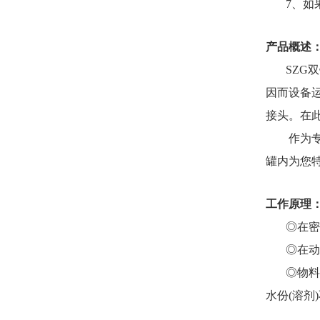
7、如果
产品概述
SZG双
因而设备
接头。在此
作为专业
罐内为您特
工作原理
◎在密闭
◎在动力
◎物料处
水份(溶