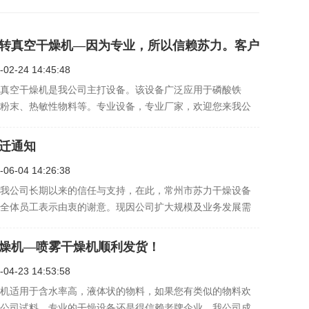
转真空干燥机—因为专业，所以信赖苏力。客户
备发走！
-02-24 14:45:48
真空干燥机是我公司主打设备。该设备广泛应用于磷酸铁
粉末、热敏性物料等。专业设备，专业厂家，欢迎您来我公
迁通知
-06-04 14:26:38
我公司长期以来的信任与支持，在此，常州市苏力干燥设备
全体员工表示由衷的谢意。现因公司扩大规模及业务发展需
021年6月7日起，我司正式搬迁至新工厂，给您带来不便，我
意，我司将以此次搬迁为一个新的起点。竭诚为尊敬的客户
燥机—喷雾干燥机顺利发货！
满意…
-04-23 14:53:58
机适用于含水率高，液体状的物料，如果您有类似的物料欢
公司试料。专业的干燥设备还是得信赖老牌企业，我公司成