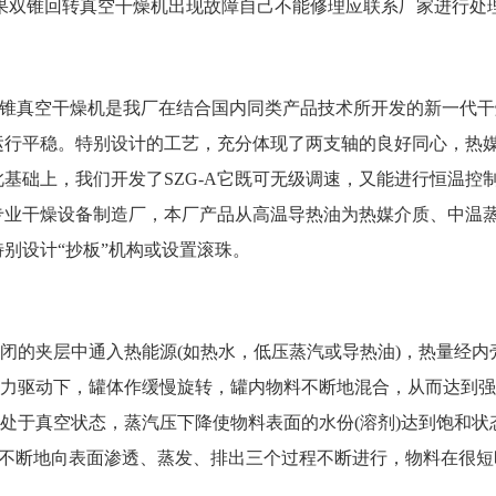
双锥回转真空干燥机出现故障自己不能修理应联系厂家进行处
：
锥真空干燥机是我厂在结合国内同类产品技术所开发的新一代干燥
运行平稳。特别设计的工艺，充分体现了两支轴的良好同心，热
基础上，我们开发了SZG-A它既可无级调速，又能进行恒温控
干燥设备制造厂，本厂产品从高温导热油为热媒介质、中温蒸
别设计“抄板”机构或设置滚珠。
：
的夹层中通入热能源(如热水，低压蒸汽或导热油)，热量经内
驱动下，罐体作缓慢旋转，罐内物料不断地混合，从而达到强
于真空状态，蒸汽压下降使物料表面的水份(溶剂)达到饱和状
剂)不断地向表面渗透、蒸发、排出三个过程不断进行，物料在很