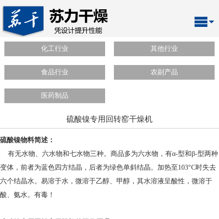
化工行业
其他行业
食品行业
农副产品
医药制品
硫酸镍专用回转窑干燥机
硫酸镍物料简述：
有无水物、六水物和七水物三种。商品多为六水物，有α-型和β-型两种
变体，前者为蓝色四方结晶，后者为绿色单斜结晶。加热至103°C时失去
六个结晶水。易溶于水，微溶于乙醇、甲醇，其水溶液呈酸性，微溶于
酸、氨水。有毒！