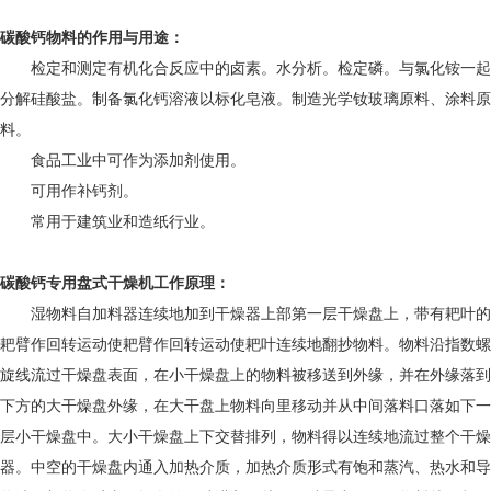
碳酸钙物料的作用与用途：
检定和测定有机化合反应中的卤素。水分析。检定磷。与氯化铵一起
分解硅酸盐。制备氯化钙溶液以标化皂液。制造光学钕玻璃原料、涂料原
料。
食品工业中可作为添加剂使用。
可用作补钙剂。
常用于建筑业和造纸行业。
碳酸钙专用
盘式干燥机
工作原理：
湿物料自加料器连续地加到干燥器上部第一层干燥盘上，带有耙叶的
耙臂作回转运动使耙臂作回转运动使耙叶连续地翻抄物料。物料沿指数螺
旋线流过干燥盘表面，在小干燥盘上的物料被移送到外缘，并在外缘落到
下方的大干燥盘外缘，在大干盘上物料向里移动并从中间落料口落如下一
层小干燥盘中。大小干燥盘上下交替排列，物料得以连续地流过整个干燥
器。中空的干燥盘内通入加热介质，加热介质形式有饱和蒸汽、热水和导