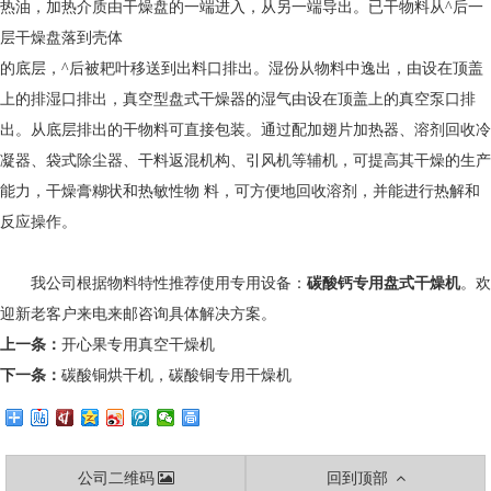
热油，加热介质由干燥盘的一端进入，从另一端导出。已干物料从^后一
层干燥盘落到壳体
的底层，^后被耙叶移送到出料口排出。湿份从物料中逸出，由设在顶盖
上的排湿口排出，真空型盘式干燥器的湿气由设在顶盖上的真空泵口排
出。从底层排出的干物料可直接包装。通过配加翅片加热器、溶剂回收冷
凝器、袋式除尘器、干料返混机构、引风机等辅机，可提高其干燥的生产
能力，干燥膏糊状和热敏性物 料，可方便地回收溶剂，并能进行热解和
反应操作。
我公司根据物料特性推荐使用专用设备：
碳酸钙专用盘式干燥机
。欢
迎新老客户来电来邮咨询具体解决方案。
上一条：
开心果专用真空干燥机
下一条：
碳酸铜烘干机，碳酸铜专用干燥机
公司二维码
回到顶部