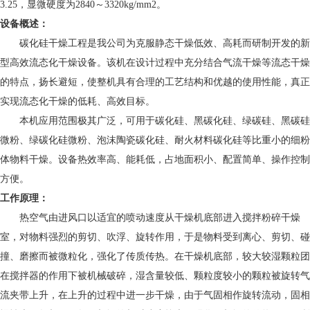
3.25，显微硬度为2840～3320kg/mm2。
设备
概述：
碳化硅干燥工程是我公司为克服静态干燥低效、高耗而研制开发的新
型高效流态化干燥设备。该机在设计过程中充分结合气流干燥等流态干燥
的特点，扬长避短，使整机具有合理的工艺结构和优越的使用性能，真正
实现流态化干燥的低耗、高效目标。
本机应用范围极其广泛，可用于碳化硅、黑碳化硅、绿碳硅、黑碳硅
微粉、绿碳化硅微粉、泡沫陶瓷碳化硅、耐火材料碳化硅等比重小的细粉
体物料干燥。设备热效率高、能耗低，占地面积小、配置简单、操作控制
方便。
工作原理：
热空气由进风口以适宜的喷动速度从干燥机底部进入搅拌粉碎干燥
室，对物料强烈的剪切、吹浮、旋转作用，于是物料受到离心、剪切、碰
撞、磨擦而被微粒化，强化了传质传热。在干燥机底部，较大较湿颗粒团
在搅拌器的作用下被机械破碎，湿含量较低、颗粒度较小的颗粒被旋转气
流夹带上升，在上升的过程中进一步干燥，由于气固相作旋转流动，固相