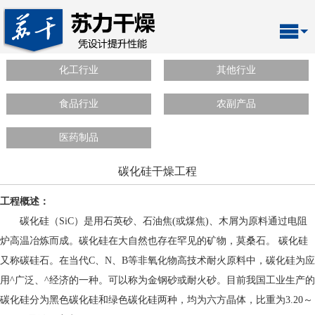
化工行业
其他行业
食品行业
农副产品
医药制品
碳化硅干燥工程
工程概述：
碳化硅（SiC）是用石英砂、石油焦(或煤焦)、木屑为原料通过电阻
炉高温冶炼而成。碳化硅在大自然也存在罕见的矿物，莫桑石。 碳化硅
又称碳硅石。在当代C、N、B等非氧化物高技术耐火原料中，碳化硅为应
用^广泛、^经济的一种。可以称为金钢砂或耐火砂。目前我国工业生产的
碳化硅分为黑色碳化硅和绿色碳化硅两种，均为六方晶体，比重为3.20～