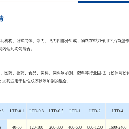
情
传动机构、卧式筒体、犁刀、飞刀四部分组成，物料在犁刀作用下沿筒壁
间内达到均匀混合。
工、医药、兽药、食品、饲料、饲料添加剂、塑料等行业固-固（粉体与粉
；尤其适用于粘性或胶状添加剂的混合。
3
LTD-0.1
LTD-0.3
LTD-0.5
LTD-1
LTD-2
LTD-4
g
40-60
120-180
200-300
400-600
800-1200
1600-2400