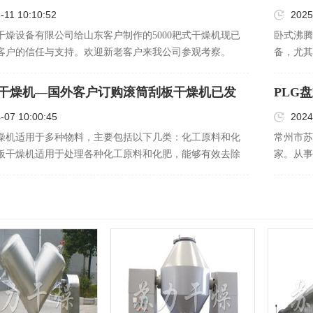
-11 10:10:52
2025
干燥设备有限公司给山东客户制作的5000耙式干燥机现已
卧式沸腾
客户的信任与支持。欢迎新老客户来我公司参观考察。
备，尤其
业，卧式
用于处理
干燥机—国外客户订购滚筒刮板干燥机已发
PLG
些物料在
已顺利
-07 10:00:45
2024
燥机适用于多种物料，主要包括以下几类：化工原料和化
常州市苏
刮板干燥机适用于处理各种化工原料和化肥，能够有效去除
家。从事
分，防止结垢和堵塞问题的发生。粮食和食品：在食品行
的评判与
刮板干燥机被用于各种糊状、膏状和浆状物料的干燥处
、…