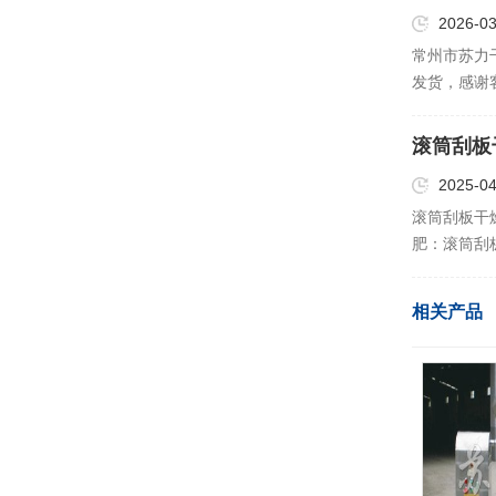
2026-03
常州市苏力
发货，感谢
滚筒刮板
货！
2025-04
滚筒刮板干
肥‌：滚筒
物料中的水
业中，滚筒
相关产品
理，如果酱