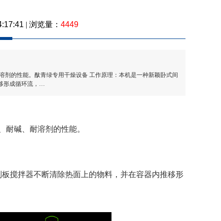
4449
4:17:41
| 浏览量：
耐溶剂的性能。酞青绿专用干燥设备 工作原理：本机是一种新颖卧式间
移形成循环流，…
、耐碱、耐溶剂的性能。
板搅拌器不断清除热面上的物料，并在容器内推移形