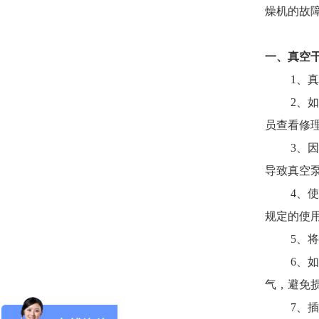
燥机的故
一、真空
1、真空
2、如在
员查看修
3、因为
导致真空
4、使用
规定的使
5、将真
6、如果
气，避免
7、插上