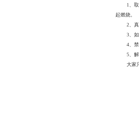
1、取出
起燃烧。
2、真空
3、如干
4、禁止
5、解除
大家只要