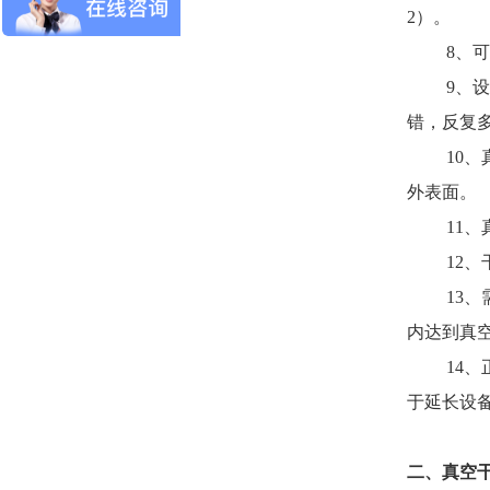
2）。
8、可燃
9、设定
错，反复
10、真
外表面。
11、真
12、干
13、需
内达到真空
14、正
于延长设
二、真空