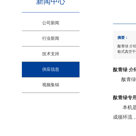
新闻中心
公司新闻
摘要：
行业新闻
酞青绿 介
歇式真空干
技术支持
供应信息
酞青绿 介
酞青绿深
视频集锦
酞青绿专用
本机是一
成循环流