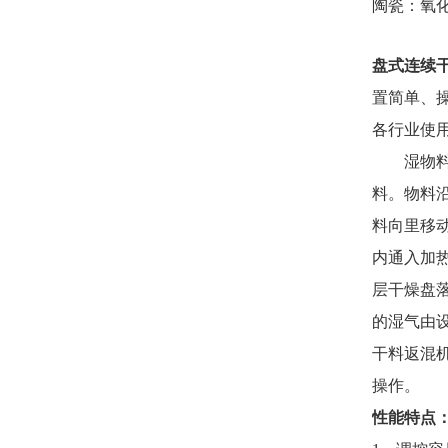
陶瓷：氧
盘式连续
置简单、
各行业使
湿物料自
料。物料
料向里移
内通入加
层干燥盘
的湿气由
干料返混
操作。
性能特点