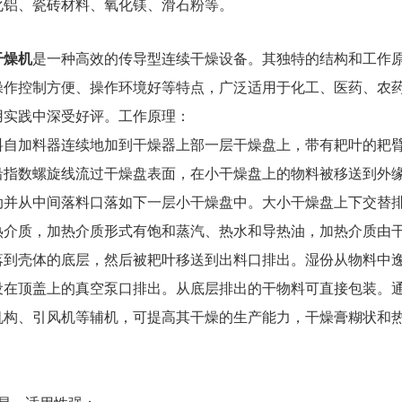
化铝、瓷砖材料、氧化镁、滑石粉等。
干燥机
是一种高效的传导型连续干燥设备。其独特的结构和工作
操作控制方便、操作环境好等特点，广泛适用于化工、医药、农
用实践中深受好评。工作原理：
加料器连续地加到干燥器上部一层干燥盘上，带有耙叶的耙臂
沿指数螺旋线流过干燥盘表面，在小干燥盘上的物料被移送到外
动并从中间落料口落如下一层小干燥盘中。大小干燥盘上下交替
热介质，加热介质形式有饱和蒸汽、热水和导热油，加热介质由
落到壳体的底层，然后被耙叶移送到出料口排出。湿份从物料中
设在顶盖上的真空泵口排出。从底层排出的干物料可直接包装。
机构、引风机等辅机，可提高其干燥的生产能力，干燥膏糊状和热
：