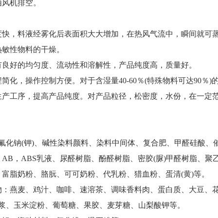
由风机排空。
：
度快，料液经雾化后表面积大大增加，在热风气流中，瞬间就可蒸发
热敏性物料的干燥。
有良好的均匀度、流动性和溶解性，产品纯度高，质量好。
简化，操作控制方便。对于含湿量40-60％(特殊物料可达90
生产工序，提高产品纯度。对产品粒径，松密度，水份，在一定
：
 氟化钠(钾)、碱性染料颜料、染料中间体、复合肥、甲醛硅酸
AB，ABS乳液、尿醛树脂、酚醛树脂、密胶(脲)甲醛树脂、聚
：富脂奶粉、胳朊、可可奶粉、代乳粉、猎血粉、蛋清(黄)等。
物：燕麦、鸡汁、咖啡、速溶茶、调味香料肉、蛋白质、大豆、
米浆、玉米淀粉、葡萄糖、果胶、麦芽糖、山梨酸钾等。