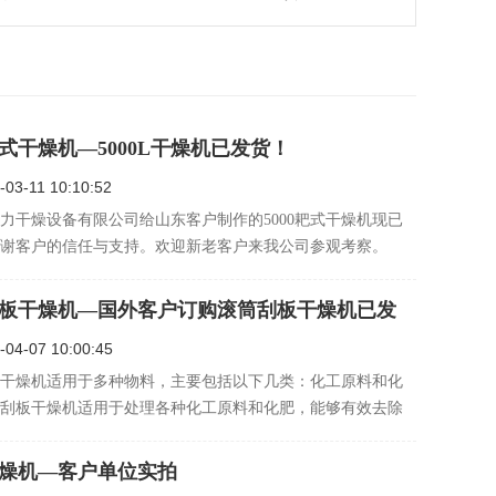
式干燥机—5000L干燥机已发货！
-03-11 10:10:52
力干燥设备有限公司给山东客户制作的5000耙式干燥机现已
谢客户的信任与支持。欢迎新老客户来我公司参观考察。
板干燥机—国外客户订购滚筒刮板干燥机已发
-04-07 10:00:45
干燥机适用于多种物料，主要包括以下几类：化工原料和化
筒刮板干燥机适用于处理各种化工原料和化肥，能够有效去除
水分，防止结垢和堵塞问题的发生。粮食和食品：在食品行
筒刮板干燥机被用于各种糊状、膏状和浆状物料的干燥处
燥机—客户单位实拍
酱、…