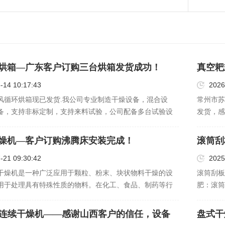
烘箱—广东客户订购三台烘箱发货成功！
真空耙
-14 10:17:43
2026
风循环烘箱现已发货.我公司专业制造干燥设备，混合设
常州市苏
备，支持非标定制，支持来料试验，公司配备多台试验设
发货，感
老客户莅临指导！
燥机—客户订购沸腾床安装完成！
滚筒刮
货！
-21 09:30:42
2025
干燥机是一种广泛应用于颗粒、粉末、块状物料干燥的设
滚筒刮板
用于处理具有特殊性质的物料。在化工、食品、制药等行
肥‌：滚
腾床干燥机发挥着重要的作用。 卧式沸腾床干燥机特别适
物料中的
些易于热解、热敏、易挥发、易溶解或易受潮的物料。这
业中，滚
式连续干燥机——感谢山西客户的信任，设备
盘式干
理，如果