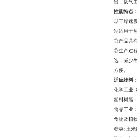
出，废气
性能特点
◎干燥速
别适用于
◎产品具
◎生产过程
选，减少
方便。
适应物料
化学工业:
塑料树脂：
食品工业
食物及植
糖类: 玉