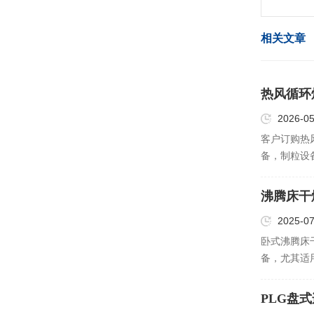
相关文章
热风循环
2026-05
客户订购热
备，制粒设
备，欢迎新
沸腾床干
2025-07
卧式沸腾床
备，尤其适
业，卧式沸
用于处理那
PLG盘
些物料在…